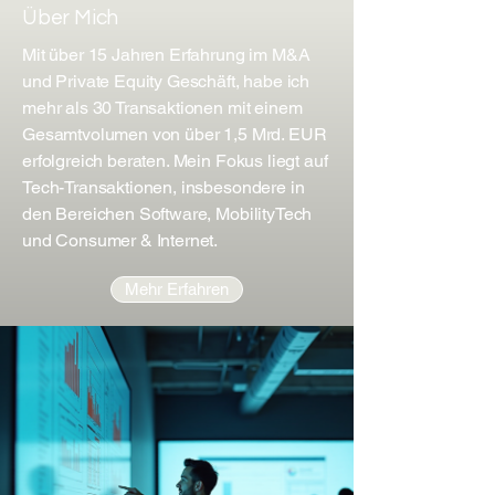
Über Mich
Mit über 15 Jahren Erfahrung im M&A
und Private Equity Geschäft, habe ich
mehr als 30 Transaktionen mit einem
Gesamtvolumen von über 1,5 Mrd. EUR
erfolgreich beraten. Mein Fokus liegt auf
Tech-Transaktionen, insbesondere in
den Bereichen Software, MobilityTech
und Consumer & Internet.
Mehr Erfahren